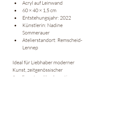
Acryl auf Leinwand
60 × 40 × 1,5 cm
Entstehungsjahr: 2022
Künstlerin: Nadine 
Sommerauer
Atelierstandort: Remscheid-
Lennep
Ideal für Liebhaber moderner 
Kunst, zeitgenössischer 
Acrylkunst und hochwertige 
moderne Wandkunst. Kunst 
online kaufen direkt aus dem 
Atelier.